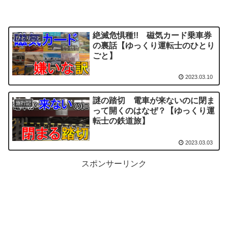
絶滅危惧種!! 磁気カード乗車券
ひとりごと
の裏話【ゆっくり運転士のひとり
ごと】
2023.03.10
謎の踏切 電車が来ないのに閉ま
旅行記
って開くのはなぜ？【ゆっくり運
転士の鉄道旅】
2023.03.03
スポンサーリンク