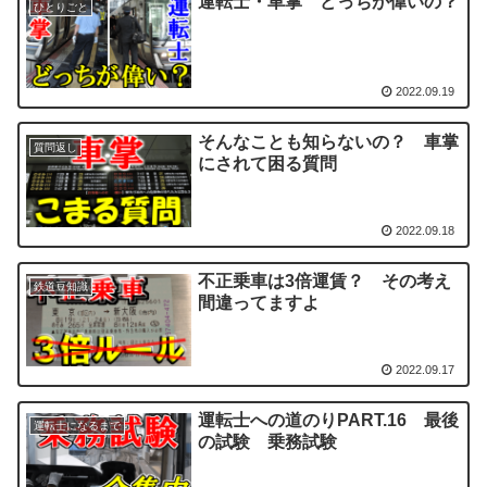
運転士・車掌 どっちが偉いの？
ひとりごと
2022.09.19
そんなことも知らないの？ 車掌
質問返し
にされて困る質問
2022.09.18
不正乗車は3倍運賃？ その考え
鉄道豆知識
間違ってますよ
2022.09.17
運転士への道のりPART.16 最後
運転士になるまで
の試験 乗務試験