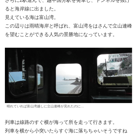
さらに2駅進んで、越中国分駅を発車し、トンネルを抜け
ると海岸線に出ました。
見えている海は富山湾。
この辺りは雨晴海岸と呼ばれ、富山湾をはさんで立山連峰
を望むことができる人気の景勝地になっています。
晴れていれば富山湾越しに立山連峰が見れたのに…
列車は線路のすぐ横が海って所を走って行きます。
列車を横から小突いたらすぐ海に落ちちゃいそうですね