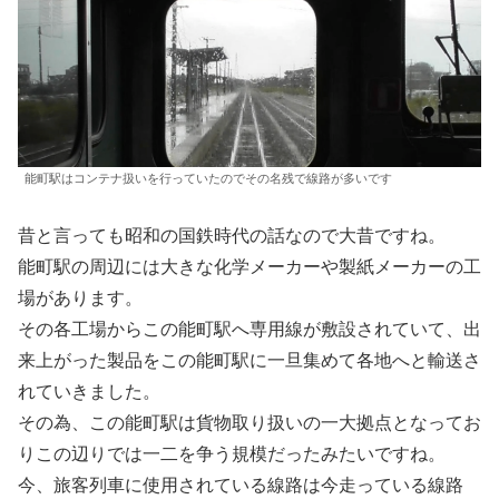
能町駅はコンテナ扱いを行っていたのでその名残で線路が多いです
昔と言っても昭和の国鉄時代の話なので大昔ですね。
能町駅の周辺には大きな化学メーカーや製紙メーカーの工
場があります。
その各工場からこの能町駅へ専用線が敷設されていて、出
来上がった製品をこの能町駅に一旦集めて各地へと輸送さ
れていきました。
その為、この能町駅は貨物取り扱いの一大拠点となってお
りこの辺りでは一二を争う規模だったみたいですね。
今、旅客列車に使用されている線路は今走っている線路