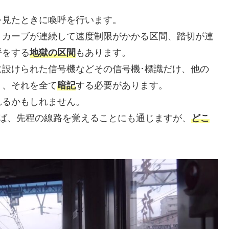
を見たときに喚呼を行います。
、カーブが連続して速度制限がかかる区間、踏切が連
呼をする
地獄の区間
もあります。
設けられた信号機などその信号機･標識だけ、他の
り、それを全て
暗記
する必要があります。
れるかもしれません。
ば、先程の線路を覚えることにも通じますが、
どこ