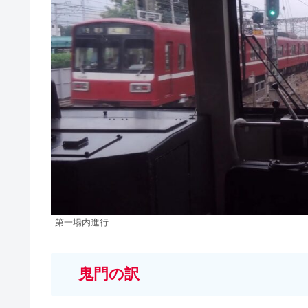
第一場内進行
鬼門の訳