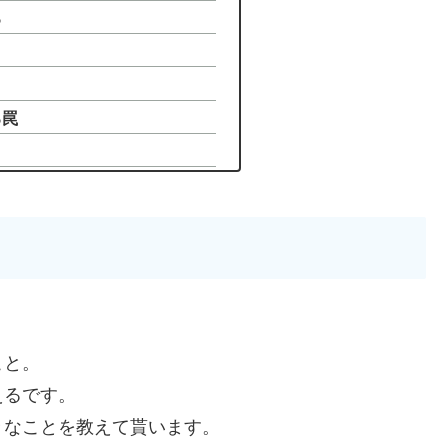
る
る罠
こと。
えるです。
々なことを教えて貰います。