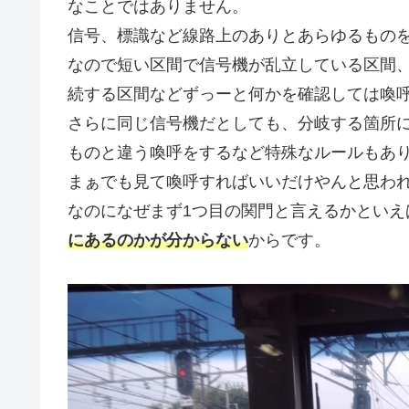
なことではありません。
信号、標識など線路上のありとあらゆるもの
なので短い区間で信号機が乱立している区間
続する区間などずっーと何かを確認しては喚
さらに同じ信号機だとしても、分岐する箇所に
ものと違う喚呼をするなど特殊なルールもあ
まぁでも見て喚呼すればいいだけやんと思わ
なのになぜまず1つ目の関門と言えるかといえ
にあるのかが分からない
からです。