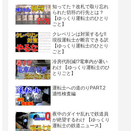
知ってた？改札で取り忘れ
られた切符の行先とは？
【ゆっくり運転士のひとり
ごと】
クレペリンは対策するな!!
現役運転士が断言できる訳
【ゆっくり運転士のひとり
ごと】
冷房代削減!?電車内が暑い
わけ 【ゆっくり運転士のひ
とりごと】
運転士への道のりPART.2
適性検査編
夜中のダイヤ乱れで鉄道員
が絶望するわけ 【ゆっくり
運転士の鉄道ニュース】