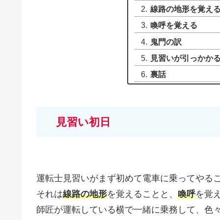
線路の地形を覚え
喚呼を覚える
鬼門の訳
見習いが引っかか
裏話
見習い初日
運転士見習いがまず初めて電車に乗ってやる
それは
線路の地形
を覚えることと、
喚呼
を覚
師匠が運転している横で一緒に乗務して、色