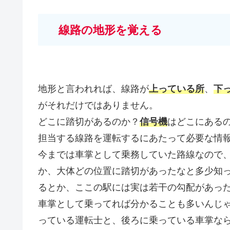
線路の地形を覚える
地形と言われれば、線路が
上っている所
、
下
がそれだけではありません。
どこに踏切があるのか？
信号機
はどこにある
担当する線路を運転するにあたって必要な情
今までは車掌として乗務していた路線なので
か、大体どの位置に踏切があったなと多少知
るとか、ここの駅には実は若干の勾配があっ
車掌として乗ってれば分かることも多いんじ
っている運転士と、後ろに乗っている車掌な