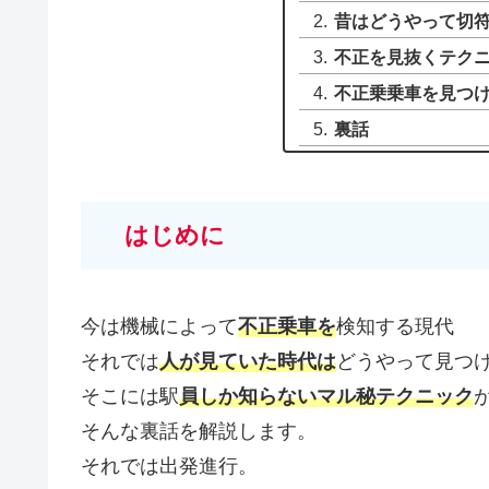
昔はどうやって切符
不正を見抜くテク
不正乗乗車を見つけ
裏話
はじめに
今は機械によって
不正乗車を
検知する現代
それでは
人が見ていた時代は
どうやって見つ
そこには駅
員しか知らないマル秘テクニック
そんな裏話を解説します。
それでは出発進行。