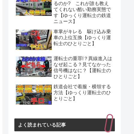
るのか? これが誰も教え
てくれない酷い勤務実態で
す【ゆっくり運転士の鉄道
ニュース】
車掌がキレる 駆け込み乗
車の上位互換【ゆっくり運
転士のひとりごと】
運転士の重罪!？異線進入は
なぜ起こる？見てなかった
信号機はなに？【運転士の
ひとりごと】
鉄道会社で着服・横領する
方法【ゆっくり運転士のひ
とりごと】
よく読まれている記事