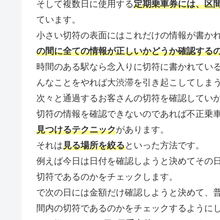
そして複数日に使用する
定期乗車券には、区
ています。
小さい切符の表面にはこれだけの情報が書か
の間に全ての情報が正しいかどうか確認する
時間のある駅なら念入りに切符に書かれてい
んなことをやれば大渋滞を引き起こしてしま
次々と通過するお客さんの切符を確認してい
切符の情報を確認できないのであれば不正乗
見つけるテクニック
があります。
それは
見る場所を絞る
といった方法です。
例えば今日は日付を確認しようと決めてその
切符であるのかをチェックします。
で次の日には金額だけ確認しようと決めて、
間内の切符であるのかをチェックするように