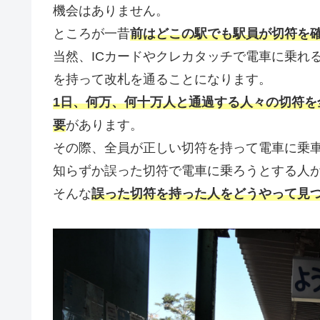
機会はありません。
ところが一昔
前はどこの駅でも駅員が切符を
当然、ICカードやクレカタッチで電車に乗れ
を持って改札を通ることになります。
1日、何万、何十万人と通過する人々の切符
要
があります。
その際、全員が正しい切符を持って電車に乗
知らずか誤った切符で電車に乗ろうとする人
そんな
誤った切符を持った人をどうやって見つ