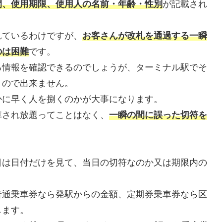
間、使用期限、使用人の名前・年齢・性別
が記載され
れているわけですが、
お客さんが改札を通過する一瞬
のは困難
です。
る情報を確認できるのでしょうが、ターミナル駅でそ
うので出来ません。
かに早く人を捌くのかが大事になります。
車され放題ってことはなく、
一瞬の間に誤った切符を
日は日付だけを見て、当日の切符なのか又は期限内の
普通乗車券なら発駅からの金額、定期券乗車券なら区
します。