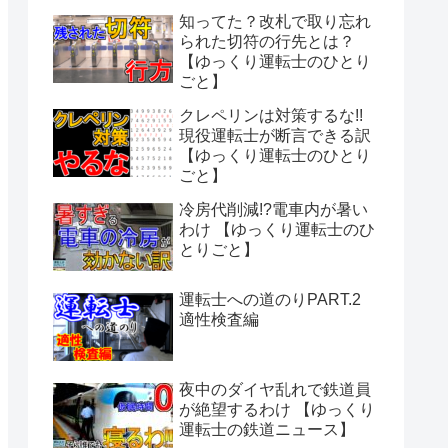
知ってた？改札で取り忘れ
られた切符の行先とは？
【ゆっくり運転士のひとり
ごと】
クレペリンは対策するな!!
現役運転士が断言できる訳
【ゆっくり運転士のひとり
ごと】
冷房代削減!?電車内が暑い
わけ 【ゆっくり運転士のひ
とりごと】
運転士への道のりPART.2
適性検査編
夜中のダイヤ乱れで鉄道員
が絶望するわけ 【ゆっくり
運転士の鉄道ニュース】