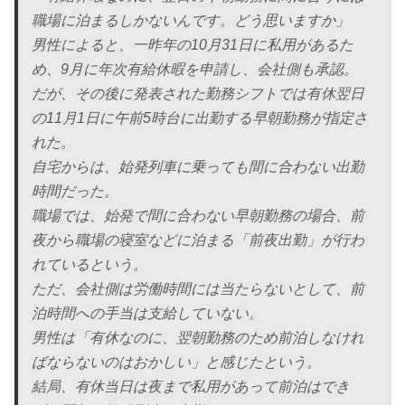
職場に泊まるしかないんです。どう思いますか」
男性によると、一昨年の10月31日に私用があるた
め、9月に年次有給休暇を申請し、会社側も承認。
だが、その後に発表された勤務シフトでは有休翌日
の11月1日に午前5時台に出勤する早朝勤務が指定さ
れた。
自宅からは、始発列車に乗っても間に合わない出勤
時間だった。
職場では、始発で間に合わない早朝勤務の場合、前
夜から職場の寝室などに泊まる「前夜出勤」が行わ
れているという。
ただ、会社側は労働時間には当たらないとして、前
泊時間への手当は支給していない。
男性は「有休なのに、翌朝勤務のため前泊しなけれ
ばならないのはおかしい」と感じたという。
結局、有休当日は夜まで私用があって前泊はでき