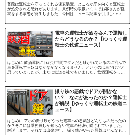
普段は運転士を守ってくれる保安装置。ところが牙を向くと運転士
が処分される恐れがあります。異例時の取扱いミスでお客さんが怪
我をする事態が発生しました。今回はニュース記事を引用しつつ、
ATS、故障したら? 、なぜお客さんが怪我をしたのか?の...
電車の運転士が酒を吞んで運転し
鉄道ニュース
たらどうなるのか？【ゆっくり運
転士の鉄道ニュース】
はじめに 飲酒運転これだけ世間でダメだと騒がれているのに呑んで
車を運転する奴はなかなかなくなりません。というのは車だけだと
思っていましたが、未だに鉄道会社でもいました。飲酒運転をした
ら鉄道会社でどうなるのか解説します。それでは出発進...
撮り鉄の悪戯でドアが開かな
鉄道ニュース
い？ なにがあったのか？運転士
が解説【ゆっくり運転士の鉄道ニ
ュース】
はじめに アホの撮り鉄がやった電車への悪戯はどんなものだったの
か？そこには乗務員しか知らない電車の秘密が隠されていました。
解説します。それでは出発進行。 撮り鉄がやった悪戯はどんなも