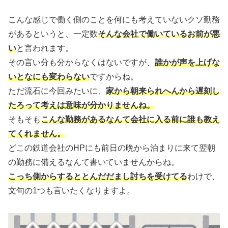
こんな感じで働く側のことを何にも考えていないクソ勤務
があるというと、一定数
そんな会社で働いているお前が悪
い
と言われます。
その言い分も分からなくはないですが、
誰かが声を上げな
いとなにも変わらない
ですからね。
ただ流石に今回みたいに、
家から朝来られへんから遅刻し
たろって考えは意味が分かりませんね。
そもそも
こんな勤務があるなんて会社に入る前に誰も教え
てくれません。
どこの鉄道会社のHPにも前日の晩から泊まりに来て翌朝
の勤務に備えるなんて書いていませんからね。
こっち側からするととんだだまし討ちを受けてる
わけで、
文句の1つも言いたくなりますよ。