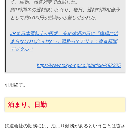
ず、翌朝、始発列車で出勤した。
約1時間半の遅刻扱いとなり、後日、遅刻時間相当分
として約3700円が給与から差し引かれた。
JR東日本運転士が困惑 有給休暇の日に「職場に泊
まらなければいけない」勤務ってアリ？：東京新聞
デジタル↗
https://www.tokyo-np.co.jp/article/492325
引用終了。
泊まり、日勤
鉄道会社の勤務には、泊まり勤務があるということは皆さ