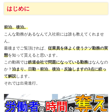
はじめに
前泊、後泊。
こんな勤務があるなんて入社前には誰も教えてくれませ
ん。
最後までご覧頂ければ、
従業員を体よく使うクソ勤務の実
態
を知って貰えると思います。
この動画では
鉄道会社で問題になっている勤務
はなんなの
か？
泊まり、日勤・前泊、後泊・反論しますの3点に絞っ
て解説
します。
それでは出発進行。