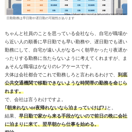
日勤勤務は早日勤や遅日勤の可能性があります
ちゃんと社員のことを思っている会社なら、自宅が職場か
ら近い人の順番に早日勤でも早い勤務や、遅日勤でも遅い
勤務にして、自宅が遠い人がなるべく朝早かったり夜遅か
ったりする勤務に当たらないように考えてくれますが、ま
ぁそんな職場はかなりのレアケースです。
大体は会社都合でこれで勤務しろと言われるわけで、
到底
公共交通機関で移動できないような時間帯の勤務を命じら
れます。
で、会社は言うわけですよ。
｢朝来れないor夜帰れないなら泊まっていけば?｣
と。
結果、
早日勤で家から来る手段がないので前日の晩に会社
に泊まりに来て、翌早朝から仕事を始める。