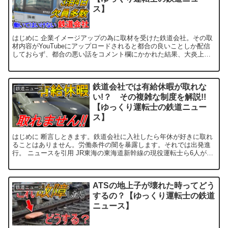
ス】
はじめに 企業イメージアップの為に取材を受けた鉄道会社。その取
材内容がYouTubeにアップロードされると都合の良いことしか配信
しておらず、都合の悪い話をコメント欄にかかれた結果、大炎上。
なぜこんなことが起こったのか解説します。それ...
鉄道会社では有給休暇が取れな
鉄道ニュース
い!？ その複雑な制度を解説!!
【ゆっくり運転士の鉄道ニュー
ス】
はじめに 断言しときます。鉄道会社に入社したら年休が好きに取れ
ることはありません。労働条件の闇を暴露します。それでは出発進
行。 ニュースを引用 JR東海の東海道新幹線の現役運転士ら6人が
「年次有給休暇を希望通り...
ATSの地上子が壊れた時ってどう
鉄道ニュース
するの？【ゆっくり運転士の鉄道
ニュース】