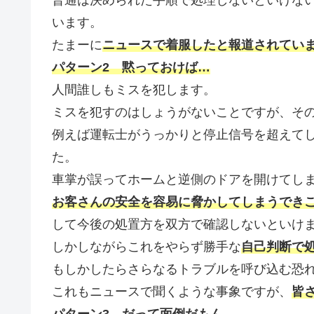
います。
たまーに
ニュースで着服したと報道されてい
パターン2 黙っておけば…
人間誰しもミスを犯します。
ミスを犯すのはしょうがないことですが、そ
例えば運転士がうっかりと停止信号を超えて
た。
車掌が誤ってホームと逆側のドアを開けてし
お客さんの安全を容易に脅かしてしまうでき
して今後の処置方を双方で確認しないといけ
しかしながらこれをやらず勝手な
自己判断で
もしかしたらさらなるトラブルを呼び込む恐
これもニュースで聞くような事象ですが、
皆
パターン3 だって面倒だもん