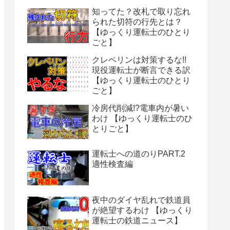
知ってた？改札で取り忘れ
られた切符の行先とは？
【ゆっくり運転士のひとり
ごと】
クレペリンは対策するな!!
現役運転士が断言できる訳
【ゆっくり運転士のひとり
ごと】
冷房代削減!?電車内が暑い
わけ 【ゆっくり運転士のひ
とりごと】
運転士への道のりPART.2
適性検査編
夜中のダイヤ乱れで鉄道員
が絶望するわけ 【ゆっくり
運転士の鉄道ニュース】