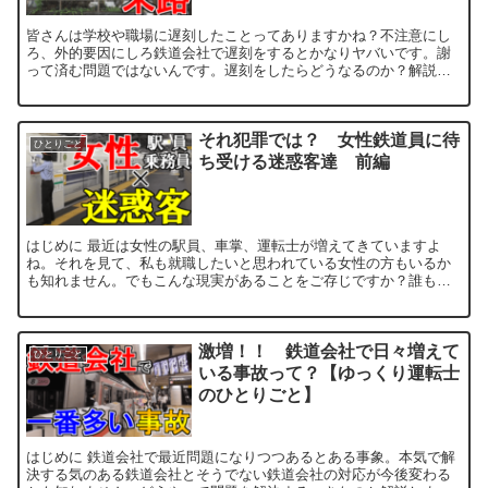
皆さんは学校や職場に遅刻したことってありますかね？不注意にし
ろ、外的要因にしろ鉄道会社で遅刻をするとかなりヤバいです。謝
って済む問題ではないんです。遅刻をしたらどうなるのか？解説し
ます。それでは出発進行。 遅刻の理由色々 皆さ...
それ犯罪では？ 女性鉄道員に待
ひとりごと
ち受ける迷惑客達 前編
はじめに 最近は女性の駅員、車掌、運転士が増えてきていますよ
ね。それを見て、私も就職したいと思われている女性の方もいるか
も知れません。でもこんな現実があることをご存じですか？誰も教
えてくれない女性鉄道員の内情を解説します。それでは出...
激増！！ 鉄道会社で日々増えて
ひとりごと
いる事故って？【ゆっくり運転士
のひとりごと】
はじめに 鉄道会社で最近問題になりつつあるとある事象。本気で解
決する気のある鉄道会社とそうでない鉄道会社の対応が今後変わる