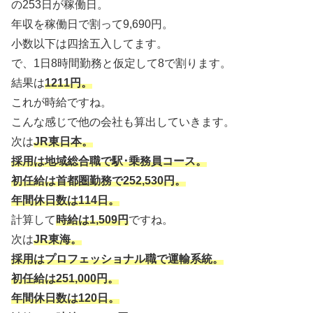
の253日が稼働日。
年収を稼働日で割って9,690円。
小数以下は四捨五入してます。
で、1日8時間勤務と仮定して8で割ります。
結果は
1211円。
これが時給ですね。
こんな感じで他の会社も算出していきます。
次は
JR東日本。
採用は地域総合職で駅･乗務員コース。
初任給は首都圏勤務で252,530円。
年間休日数は114日。
計算して
時給は1,509円
ですね。
次は
JR東海。
採用はプロフェッショナル職で運輸系統。
初任給は251,000円。
年間休日数は120日。