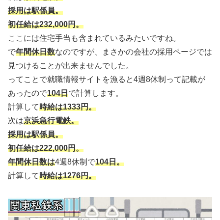
採用は駅係員。
初任給は232,000円。
ここには住宅手当も含まれているみたいですね。
で
年間休日数
なのですが、まさかの会社の採用ページでは
見つけることが出来ませんでした。
ってことで就職情報サイトを漁ると4週8休制って記載が
あったので
104日
で計算します。
計算して
時給は1333円。
次は
京浜急行電鉄。
採用は駅係員。
初任給は222,000円。
年間休日数は
4週8休制で
104日。
計算して
時給は1276円。