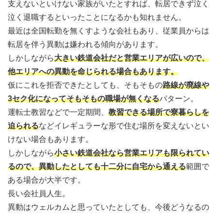
支えないといけない家族がいたとすれば、転居できず泣く
泣く退職するといったことになるかも知れません。
最近は全国転勤を無くすような会社もあり、従業員からは
転居を伴う異動は嫌われる傾向があります。
しかしながら
大きい鉄道会社だと営業エリアが広いので、
他エリアへの異動を命じられる場合もあります。
仮にこれを拒否できたとしても、そもそもの
路線が廃線や
3セク化になってそもそもの職場が無くなる
パターン。
運転士教習などで一定期間、
教習できる場所で寮暮らしを
迫られる
などイレギュラーな形で住む場所を変えないとい
けない場合もあります。
しかしながら
小さい鉄道会社なら営業エリアも限られてい
るので、異動したとしても十二分に自宅から通える
範囲で
ある場合が大半です。
長い会社員人生。
異動はウェルカムと思っていたとしても、今後どうなるの