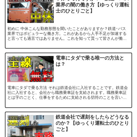
業界の闇の働き方【ゆっくり運転
士のひとりごと】
初めに 中休こんな勤務形態を聞いたことがありますか？鉄道･バス
業界ではポピュラーな働き方。これがあるから人手不足が加速する
と言っても過言ではありません。これを知って貰って皆さんが働き
たいと思ったときに地雷みたいな勤務形態の餌食になら...
電車にタダで乗る唯一の方法と
ひとりごと
は？
電車にタダで乗る方法 それは鉄道会社に入社することです。鉄道会
社に入社すると、会社から職務乗車証を支給されます。職務乗車証
とは字のごとく、仕事をするために支給される切符のことを言いま
す。皆さん駅員や車掌、運転士が仕事中に移動した場合...
鉄道会社で遅刻をしたらどうなる
ひとりごと
のか？【ゆっくり運転士のひとり
ごと】