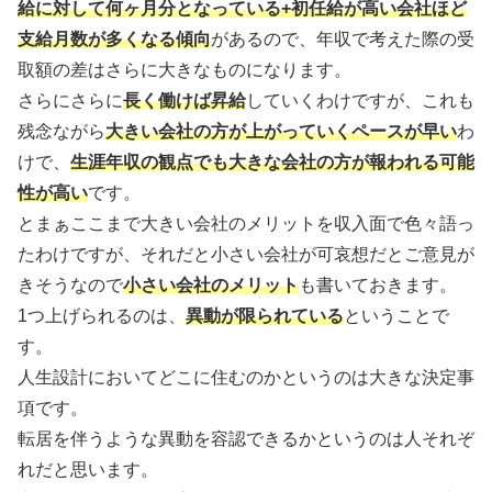
給に対して何ヶ月分となっている+初任給が高い会社ほど
支給月数が多くなる傾向
があるので、年収で考えた際の受
取額の差はさらに大きなものになります。
さらにさらに
長く働けば昇給
していくわけですが、これも
残念ながら
大きい会社の方が上がっていくペースが早い
わ
けで、
生涯年収の観点でも大きな会社の方が報われる可能
性が高い
です。
とまぁここまで大きい会社のメリットを収入面で色々語っ
たわけですが、それだと小さい会社が可哀想だとご意見が
きそうなので
小さい会社のメリット
も書いておきます。
1つ上げられるのは、
異動が限られている
ということで
す。
人生設計においてどこに住むのかというのは大きな決定事
項です。
転居を伴うような異動を容認できるかというのは人それぞ
れだと思います。