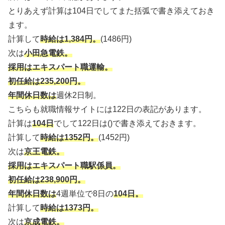
とりあえず計算は104日でしてまた括弧で書き添えておき
ます。
計算して
時給は1,384円。
(1486円)
次は
小田急電鉄。
採用はエキスパート職運輸。
初任給は235,200円。
年間休日数は
週休2日制。
こちらも就職情報サイトには122日の表記があります。
計算は
104日
でして122日は()で書き添えておきます。
計算して
時給は1352円。
(1452円)
次は
京王電鉄。
採用はエキスパート職駅係員。
初任給は238,900円。
年間休日数は
4週単位で8日の
104日。
計算して
時給は1373円。
次は
京成電鉄。