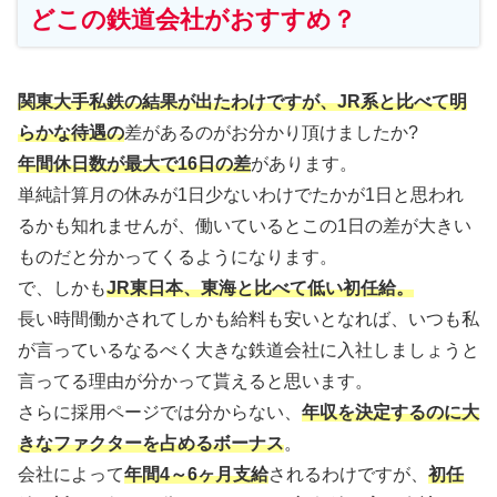
どこの鉄道会社がおすすめ？
関東大手私鉄の結果が出たわけですが、JR系と比べて明
らかな待遇の
差があるのがお分かり頂けましたか?
年間休日数が最大で16日の差
があります。
単純計算月の休みが1日少ないわけでたかが1日と思われ
るかも知れませんが、働いているとこの1日の差が大きい
ものだと分かってくるようになります。
で、しかも
JR東日本、東海と比べて低い初任給。
長い時間働かされてしかも給料も安いとなれば、いつも私
が言っているなるべく大きな鉄道会社に入社しましょうと
言ってる理由が分かって貰えると思います。
さらに採用ページでは分からない、
年収を決定するのに大
きなファクターを占めるボーナス
。
会社によって
年間4～6ヶ月支給
されるわけですが、
初任