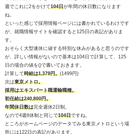
週でこれに2をかけて
104日
が年間の休日数になります
ね。
といった感じで採用情報ページには書かれているわけです
が、就職情報サイトを確認すると125日の表記がありま
す。
おそらく大型連休に値する特別な休みがあると思うのです
が、詳しい情報がないので基本は104日で計算して、125
日の場合の値を()で書いておきます。
計算して
時給は1,379円。
(1499円)
次は
東京メトロ。
採用はエキスパート職運輸職種。
初任給は240,800円。
年間休日数は
完全週休2日制。
なので4週8休制と同じで
104日
ですね。
ところがホームページのデータでみる東京メトロという場
所には122日の表記があります。