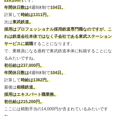
228,200円
です。
年間休日数は
4週8休制で
104日。
計算して
時給は1311円。
次は
東武鉄道。
採用はプロフェッショナル採用鉄道専門職なのですが、こ
れは鉄道会社本体ではなく子会社である東武ステーション
サービスに就職
することになります。
で、乗務員になる過程で東武鉄道本体に転籍することにな
るみたいですね。
初任給は237,000円。
年間休日数は
4週8休制で
104日。
計算して
時給は1362円。
最後は
相模鉄道。
採用はエキスパート職乗務。
初任給は215,200円。
ここには精勤手当の14,000円が含まれているみたいです