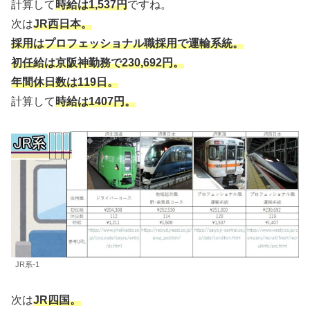
計算して
時給は1,537円
ですね。
次は
JR西日本。
採用はプロフェッショナル職採用で運輸系統。
初任給は京阪神勤務で230,692円。
年間休日数は119日。
計算して
時給は1407円。
JR系-1
次は
JR四国。