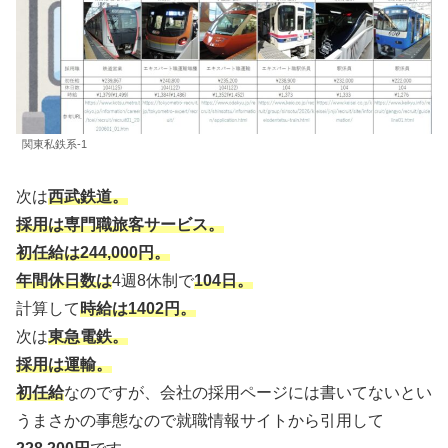
関東私鉄系-1
次は
西武鉄道。
採用は専門職旅客サービス。
初任給は244,000円。
年間休日数は
4週8休制で
104日。
計算して
時給は1402円。
次は
東急電鉄。
採用は運輸。
初任給
なのですが、会社の採用ページには書いてないとい
うまさかの事態なので就職情報サイトから引用して