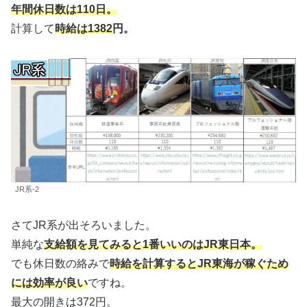
年間休日数は110日。
計算して
時給は1382
円。
JR系-2
さてJR系が出そろいました。
単純な
支給額を見てみると1番いいのはJR東日本。
でも休日数の絡みで
時給を計算するとJR東海が稼ぐため
には効率が良い
ですね。
最大の開きは372円。